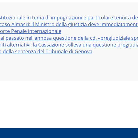
stituzionale in tema di impugnazioni e particolare tenuità de
 caso Almasri: il Ministro della giustizia deve immediatame
Corte Penale internazionale
al passato nell’annosa questione della cd. «pregiudiziale sp
iti alternativi: la Cassazione solleva una questione pregiudiz
vo della sentenza del Tribunale di Genova