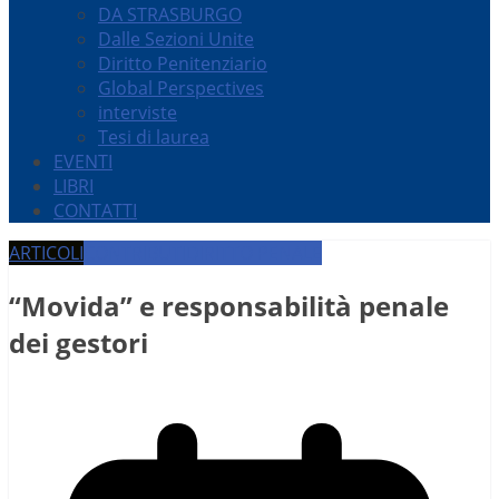
DA STRASBURGO
Dalle Sezioni Unite
Diritto Penitenziario
Global Perspectives
interviste
Tesi di laurea
EVENTI
LIBRI
CONTATTI
ARTICOLI
CONTRIBUTI
DIRITTO PENALE
“Movida” e responsabilità penale
dei gestori