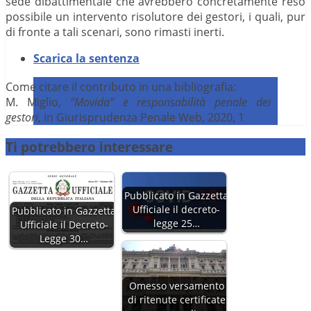
sede dibattimentale che avrebbero concretamente reso
possibile un intervento risolutore dei gestori, i quali, pur
di fronte a tali scenari, sono rimasti inerti.
Scarica la sentenza
Come citare il contributo in una bibliografia:
M. Miglio,
“Movida” e responsabilità penale dei
gestori
, in Giurisprudenza Penale Web, 2020, 1
Ti potrebbero interessare
Pubblicato in Gazzetta
Ufficiale il decreto-
Pubblicato in Gazzetta
legge 25…
Ufficiale il Decreto-
Legge 30…
Omesso versamento
di ritenute certificate