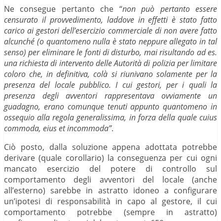
Ne consegue pertanto che “
non può pertanto essere
censurato il provvedimento, laddove in effetti è stato fatto
carico ai gestori dell’esercizio commerciale di non avere fatto
alcunché (o quantomeno nulla è stato neppure allegato in tal
senso) per eliminare le fonti di disturbo, mai risultando ad es.
una richiesta di intervento delle Autorità di polizia per limitare
coloro che, in definitiva, colà si riunivano solamente per la
presenza del locale pubblico. I cui gestori, per i quali la
presenza degli avventori rappresentava ovviamente un
guadagno, erano comunque tenuti appunto quantomeno in
ossequio alla regola generalissima, in forza della quale cuius
commoda, eius et incommoda”
.
Ciò posto, dalla soluzione appena adottata potrebbe
derivare (quale corollario) la conseguenza per cui ogni
mancato esercizio del potere di controllo sul
comportamento degli avventori del locale (anche
all’esterno) sarebbe in astratto idoneo a configurare
un’ipotesi di responsabilità in capo al gestore, il cui
comportamento potrebbe (sempre in astratto)