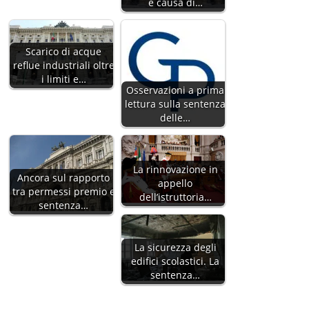
e causa di…
Scarico di acque
reflue industriali oltre
i limiti e…
Osservazioni a prima
lettura sulla sentenza
delle…
La rinnovazione in
Ancora sul rapporto
appello
tra permessi premio e
dell’istruttoria…
sentenza…
La sicurezza degli
edifici scolastici. La
sentenza…