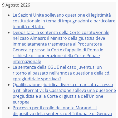
Salta
9 Agosto 2026
al
Le Sezioni Unite sollevano questione di legittimità
contenuto
costituzionale in tema di impugnazioni e particolare
tenuità del fatto
Depositata la sentenza della Corte costituzionale
nel caso Almasri: il Ministro della giustizia deve
immediatamente trasmettere al Procuratore
Generale presso la Corte d’appello di Roma le
richieste di cooperazione della Corte Penale
internazionale
La sentenza della CGUE nel caso Juventus: un
ritorno al passato nell’annosa questione della cd.
«pregiudiziale sportiva»?
Qualificazione giuridica diversa e mancato accesso
a riti alternativi: la Cassazione solleva una questione
pregiudiziale alla Corte di giustizia dell’Unione
europea
Processo per il crollo del ponte Morandi: il
dispositivo della sentenza del Tribunale di Genova