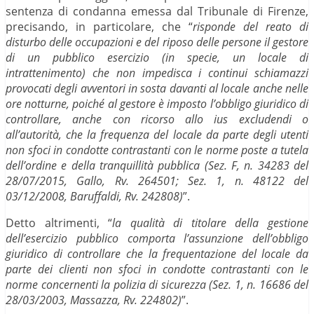
sentenza di condanna emessa dal Tribunale di Firenze,
precisando, in particolare, che “
risponde del reato di
disturbo delle occupazioni e del riposo delle persone il gestore
di un pubblico esercizio (in specie, un locale di
intrattenimento) che non impedisca i continui schiamazzi
provocati degli avventori in sosta davanti al locale anche nelle
ore notturne, poiché al gestore è imposto l’obbligo giuridico di
controllare, anche con ricorso allo ius excludendi o
all’autorità, che la frequenza del locale da parte degli utenti
non sfoci in condotte contrastanti con le norme poste a tutela
dell’ordine e della tranquillità pubblica (Sez. F, n. 34283 del
28/07/2015, Gallo, Rv. 264501; Sez. 1, n. 48122 del
03/12/2008, Baruffaldi, Rv. 242808)
”.
Detto altrimenti, “
la qualità di titolare della gestione
dell’esercizio pubblico comporta l’assunzione dell’obbligo
giuridico di controllare che la frequentazione del locale da
parte dei clienti non sfoci in condotte contrastanti con le
norme concernenti la polizia di sicurezza (Sez. 1, n. 16686 del
28/03/2003, Massazza, Rv. 224802)
”.