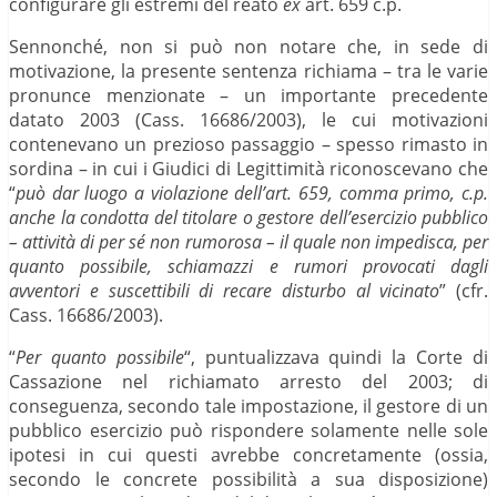
configurare gli estremi del reato
ex
art. 659 c.p.
Sennonché, non si può non notare che, in sede di
motivazione, la presente sentenza richiama – tra le varie
pronunce menzionate – un importante precedente
datato 2003 (Cass. 16686/2003), le cui motivazioni
contenevano un prezioso passaggio – spesso rimasto in
sordina – in cui i Giudici di Legittimità riconoscevano che
“
può dar luogo a violazione dell’art. 659, comma primo, c.p.
anche la condotta del titolare o gestore dell’esercizio pubblico
– attività di per sé non rumorosa – il quale non impedisca, per
quanto possibile, schiamazzi e rumori provocati dagli
avventori e suscettibili di recare disturbo al vicinato
” (cfr.
Cass. 16686/2003).
“
Per quanto possibile
“, puntualizzava quindi la Corte di
Cassazione nel richiamato arresto del 2003; di
conseguenza, secondo tale impostazione, il gestore di un
pubblico esercizio può rispondere solamente nelle sole
ipotesi in cui questi avrebbe concretamente (ossia,
secondo le concrete possibilità a sua disposizione)