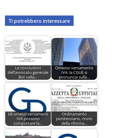
Ti potrebbero interessare
Le conclusioni
Omesso versamento
dell’avvocato generale
IVA: la CGUE si
Bot nella…
pronuncia sulla…
Gli omessi versamenti
Ordinamento
IVA possono
penitenziario, rinvio
comportare la…
della riforma…