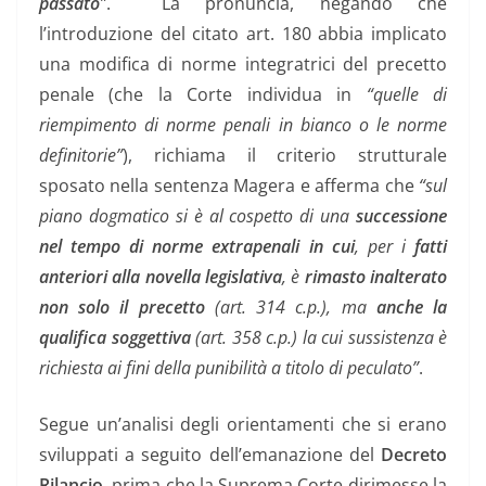
passato
”
. La pronuncia, negando che
l’introduzione del citato art. 180 abbia implicato
una modifica di norme integratrici del precetto
penale (che la Corte individua in
“quelle di
riempimento di norme penali in bianco o le norme
definitorie”
), richiama il criterio strutturale
sposato nella sentenza Magera e afferma che
“sul
piano dogmatico si è al cospetto di una
successione
nel tempo di norme extrapenali in cui
, per i
fatti
anteriori alla novella legislativa
, è
rimasto inalterato
non solo il precetto
(art. 314 c.p.), ma
anche la
qualifica soggettiva
(art. 358 c.p.) la cui sussistenza è
richiesta ai fini della punibilità a titolo di peculato”
.
Segue un’analisi degli orientamenti che si erano
sviluppati a seguito dell’emanazione del
Decreto
Rilancio
, prima che la Suprema Corte dirimesse la