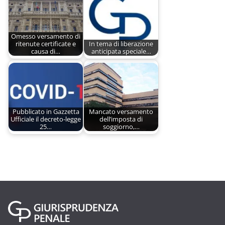
Omesso versamento di
ritenute certificate e
In tema di liberazione
causa di…
anticipata speciale…
Pubblicato in Gazzetta
Mancato versamento
Ufficiale il decreto-legge
dell’imposta di
25…
soggiorno,…